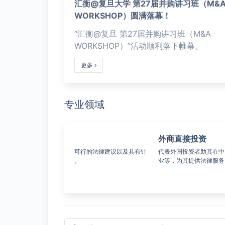
汇衡@复旦大学 第27届并购讲习班（M&
WORKSHOP）圆满落幕！
“汇衡@复旦 第27届并购讲习班（M&A
WORKSHOP）”活动顺利落下帷幕。
更多
专业领域
外商直接投资
劳
可行的法律建议以及具有针
代表外国投资者助其在中国设立合资合作企
劳动
。
业等，为其提供法律服务。
务，