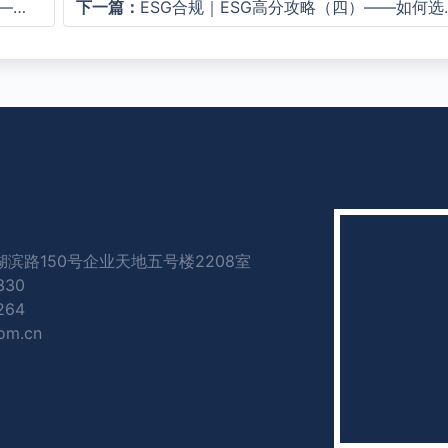
题？
下一篇：
ESG合规｜ESG高分攻略（四）——如何选择合适的提分措施？
滨路150号企业天地五号楼2208室
330
264
om.cn