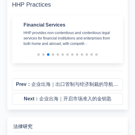
HHP Practices
Financial Services
Cor
nce. We
HHP provides non-contentious and contentious legal
HHP’
ts advice
services for financial institutions and enterprises from
cove
both home and abroad, with competit···
Prev：
企业出海｜出口管制与经济制裁的导航指南
Next：
企业出海｜开启市场准入的金钥匙
法律研究