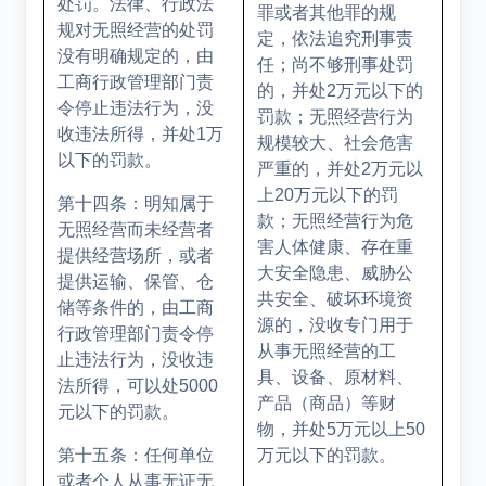
处罚。法律、行政法
罪或者其他罪的规
规对无照经营的处罚
定，依法追究刑事责
没有明确规定的，由
任；尚不够刑事处罚
工商行政管理部门责
的，并处
2
万元以下的
令停止违法行为，没
罚款；无照经营行为
收违法所得，并处
1
万
规模较大、社会危害
以下的罚款。
严重的，并处
2
万元以
上
20
万元以下的罚
第十四条：明知属于
款；无照经营行为危
无照经营而未经营者
害人体健康、存在重
提供经营场所，或者
大安全隐患、威胁公
提供运输、保管、仓
共安全、破坏环境资
储等条件的，由工商
源的，没收专门用于
行政管理部门责令停
从事无照经营的工
止违法行为，没收违
具、设备、原材料、
法所得，可以处
5000
产品（商品）等财
元以下的罚款。
物，并处
5
万元以上
50
第十五条：任何单位
万元以下的罚款。
或者个人从事无证无