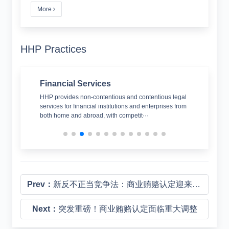
More
HHP Practices
Financial Services
Cor
nce. We
HHP provides non-contentious and contentious legal
HHP’
ts advice
services for financial institutions and enterprises from
cove
both home and abroad, with competit···
Prev：
新反不正当竞争法：商业贿赂认定迎来重大突破
Next：
突发重磅！商业贿赂认定面临重大调整