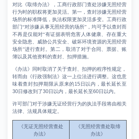
对比《取缔办法》，工商行政部门查处涉嫌无照经营
行为时的职权将更加灵活。第一，查封涉嫌无照经营
场所的标准降低，执法权限更加灵活多变。工商行政
部门“对涉嫌从事无照经营的场所”，均可予以查封而
不再是仅能对“有证据表明危害人体健康、存在重大
安全隐患、威胁公共安全、破坏环境资源的无照经营
场所
”
进行查封。第二，取消了对于合同、票据、账
簿以及其他资料的查封、扣押措施。
《办法》同时取消了关于查封、扣押的程序性规定，
转而由《行政强制法》这一上位法进行调整。这也意
味着查封扣押期限从原来的
15
日以内，最长延长至
30
日修改到了
30
日以内，最长延长至
60
日以内。
许可部门对于涉嫌无证经营行为的执法手段将由相关
法律、法规具体规定。
《无证无照经营查处
《无照经营查处取缔
办法》
办法》