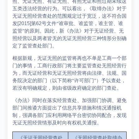
照、无证无照、有证无照、有照无证和照过期未续这
五类违法经营的行为。可以看出，《取缔办法》对于
无证无照经营查处的范围规定过于宽泛，这不符合国
发
[2015]
第
62
号文件“谁审批、谁监管，谁主管、谁
监管”的原则。因此，新《办法》对于无证经营、无
照经营以及两者皆无的无证无照经营三种情形分别确
定了监管查处部门。
根据新规，无证无照的监管将再也不单是工商一个部
门的事情，工商行政部门将主要监管查处无照经营行
为，而无证经营和无证无照经营将由法律、法规、国
务院决定的部门（以下简称
“
许可部门”）予以查处，
若没有明确规定，则由省级政府确定的部门查处。
《办法》同时在落实经营查处、加强部门协调、避免
部门间推诿方面提出了信息共享措施和情况通报机
制，强调各部门应利用网络平台密切协同配合，发现
无证无照经营情形及时向有权机关通报。
《无证无照经营查处
《无照经营查处取缔办