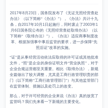
2017
年
8
月
23
日，国务院发布了《无证无照经营查处
办法》（以下简称“《办法》”），《办法》共计十九
条，自
2017
年
10
月
1
日起施行，同时废止了
2003
年
1
月
6
日国务院公布的《无照经营查处取缔办法》（以
下简称“《取缔办法》”）。《办法》适应商事制度改
革、根据加强事中事后监管的要求，进一步保障“先
照后证”改革的实施。
“证”是从事经营活动依法应取得的许可证或其他批准
文件，“照”是企业的身份证明文件“营业执照”，对于
企业合规运营都至关重要。相比《取缔办法》，新规
全篇做出了较大调整，尤其是工商行政管理职责的部
门（以下简称“工商行政管理部门”）与其他监管部门
在监管体制、措施以及处罚上的改变。
那么，对于许可经营的企业来说《办法》真的放宽了
监管吗？我们先来看一下新规的主要变化。