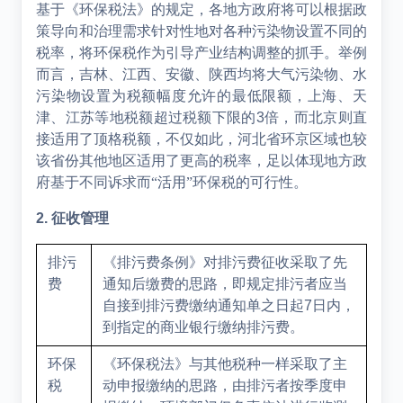
基于《环保税法》的规定，各地方政府将可以根据政
策导向和治理需求针对性地对各种污染物设置不同的
税率，将环保税作为引导产业结构调整的抓手。举例
而言，吉林、江西、安徽、陕西均将大气污染物、水
污染物设置为税额幅度允许的最低限额，上海、天
津、江苏等地税额超过税额下限的
3
倍，而北京则直
接适用了顶格税额，不仅如此，河北省环京区域也较
该省份其他地区适用了更高的税率，足以体现地方政
府基于不同诉求而“活用”环保税的可行性。
2.
征收管理
排污
《排污费条例》对排污费征收采取了先
费
通知后缴费的思路，即规定排污者应当
自接到排污费缴纳通知单之日起
7
日内，
到指定的商业银行缴纳排污费。
环保
《环保税法》与其他税种一样采取了主
税
动申报缴纳的思路，由排污者按季度申