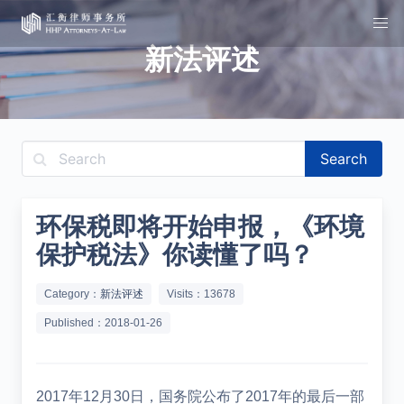
新法评述
Search
环保税即将开始申报，《环境
保护税法》你读懂了吗？
Category：
新法评述
Visits：13678
Published：2018-01-26
2017
年
12
月
30
日，国务院公布了
2017
年的最后一部