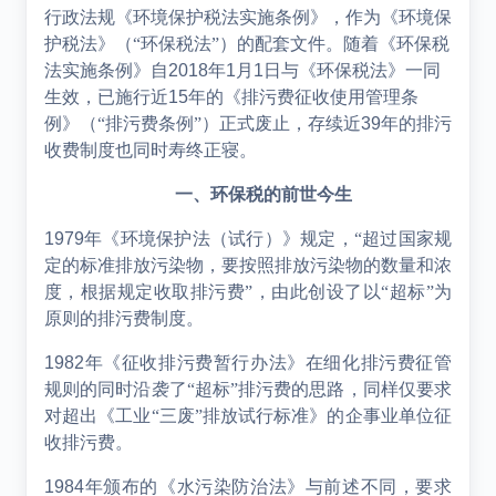
行政法规《环境保护税法实施条例》，作为《环境保
护税法》（“环保税法”）的配套文件。随着《环保税
法实施条例》自
2018
年
1
月
1
日与《环保税法》一同
生效，已施行近
15
年的《排污费征收使用管理条
例》（“排污费条例”）正式废止，存续近
39
年的排污
收费制度也同时寿终正寝。
一、环保税的前世今生
1979
年《环境保护法（试行）》规定，“超过国家规
定的标准排放污染物，要按照排放污染物的数量和浓
度，根据规定收取排污费”，由此创设了以“超标”为
原则的排污费制度。
1982
年《征收排污费暂行办法》在细化排污费征管
规则的同时沿袭了“超标”排污费的思路，同样仅要求
对超出《工业“三废”排放试行标准》的企事业单位征
收排污费。
1984
年颁布的《水污染防治法》与前述不同，要求