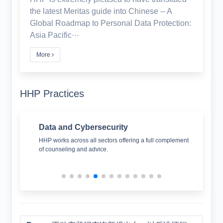
the latest Meritas guide into Chinese -- A
Global Roadmap to Personal Data Protection:
Asia Pacific···
More
HHP Practices
Data and Cybersecurity
Tra
ces,
HHP works across all sectors offering a full complement
Our 
of counseling and advice.
and 