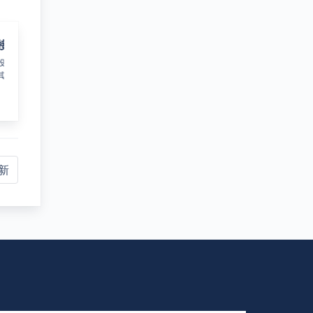
建筑工程
竞争合规
、
在建筑工程的不同阶段，汇衡为客户提供多
提供的合规法律服务涵盖公司业
种法律服务。
管抗辩等各方面的管理需求。
更新