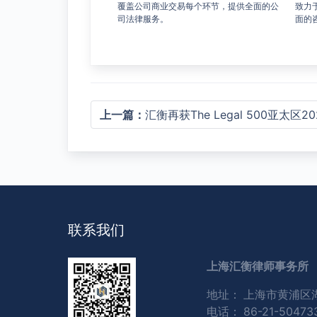
可行的法律建议以及具有针
代表外国投资者助其在中国设立合资合作企
劳动
。
业等，为其提供法律服务。
务，
上一篇：
汇衡再获The Legal 500亚太区202
联系我们
上海汇衡律师事务所
地址：
上海市黄浦区湖
电话：
86-21-50473