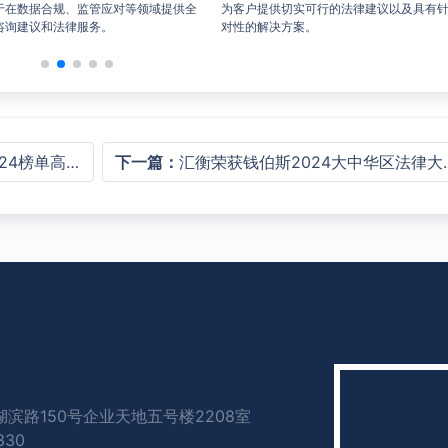
专业团队能够提供全面的劳动法律服
在知识产权业务领域经验包括咨询、申请
处理劳动争议。
许可、行政执法与诉讼。
4榜单高度认可
下一篇：
汇衡荣获钱伯斯2024大中华区法律大奖提名
滨路150号企业天地五号楼2208室
330