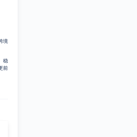
跨境
、稳
更前