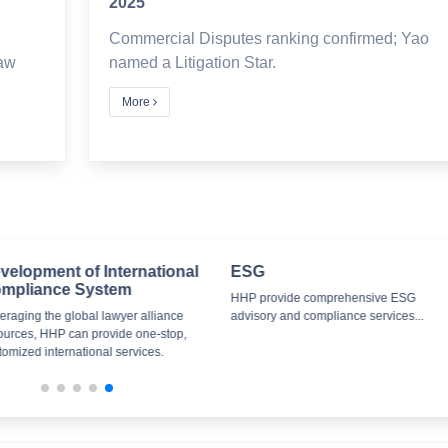
2025
Commercial Disputes ranking confirmed; Yao
aw
named a Litigation Star.
More
elopment of International
ESG
pliance System
HHP provide comprehensive ESG
aging the global lawyer alliance
advisory and compliance services...
rces, HHP can provide one-stop,
mized international services.