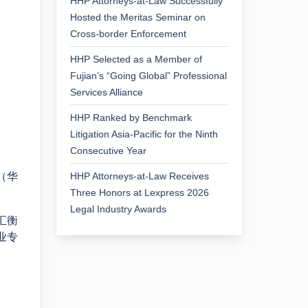
HHP Attorneys-at-Law Successfully
Hosted the Meritas Seminar on
Cross-border Enforcement
HHP Selected as a Member of
Fujian’s “Going Global” Professional
Services Alliance
HHP Ranked by Benchmark
Litigation Asia-Pacific for the Ninth
Consecutive Year
（华
HHP Attorneys-at-Law Receives
Three Honors at Lexpress 2026
Legal Industry Awards
汇衡
业专