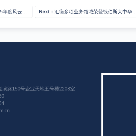
服务律师20佳”
Next：
汇衡多项业务领域荣登钱伯斯大中华区法律指南2026榜单
滨路150号企业天地五号楼2208室
30
64
m.cn