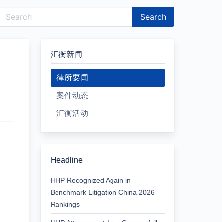
Search
汇衡新闻
律所要闻
案件动态
汇衡活动
Headline
HHP Recognized Again in
Benchmark Litigation China 2026
Rankings