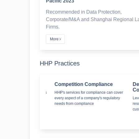
Pacific 2023
Recommended in Data Protection,
Corporate/M&A and Shanghai Regional L
Firms.
More
HHP Practices
on
Competition Compliance
Dev
Com
e following legal services
HHP's services for compliance can cover
 different stages of a
every aspect of a company's regulatory
Lever
ject
needs from compliance
resou
custo